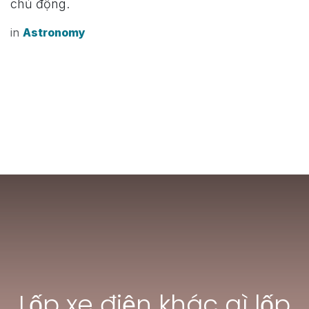
chủ động.
in
Astronomy
Lốp xe điện khác gì lốp